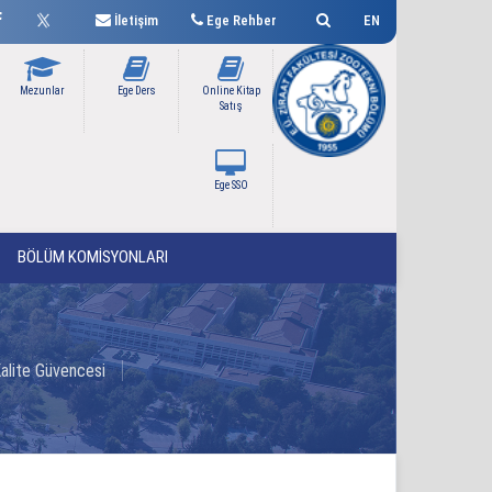
İletişim
Ege Rehber
EN
Mezunlar
Ege Ders
Online Kitap
Satış
Ege SSO
BÖLÜM KOMİSYONLARI
alite Güvencesi