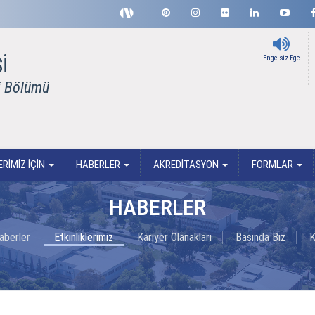
İ
Engelsiz Ege
i Bölümü
RİMİZ İÇİN
HABERLER
AKREDİTASYON
FORMLAR
HABERLER
aberler
Etkinliklerimiz
Kariyer Olanakları
Basında Biz
K